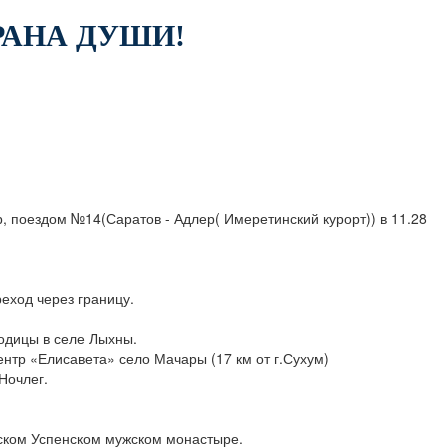
РАНА ДУШИ!
, поездом №14(Саратов - Адлер( Имеретинский курорт)) в 11.28
еход через границу.
одицы в селе Лыхны.
нтр «Елисавета» село Мачары (17 км от г.Сухум)
Ночлег.
дском Успенском мужском монастыре.