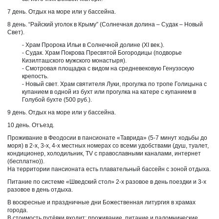
7 день. Отдых на море или у бассейна.
8 день. “Райский уголок в Крыму” (Солнечная долина – Судак – Новый
Свет).
- Храм Пророка Ильи в Солнечной долине (XI век.).
- Судак. Храм Покрова Пресвятой Богородицы (подворье
Кизилташского мужского монастыря).
- Смотровая площадка с видом на средневековую Генуэзскую
крепость.
- Новый свет. Храм святителя Луки, прогулка по тропе Голицына с
купанием в одной из бухт или прогулка на катере с купанием в
Голубой бухте (500 руб.).
9 день. Отдых на море или у бассейна.
10 день. Отъезд.
Проживание в Феодосии в пансионате «Таврида» (5-7 минут ходьбы до
моря) в 2-х, 3-х, 4-х местных номерах со всеми удобствами (душ, туалет,
кондиционер, холодильник, ТV с православными каналами, интернет
(бесплатно)).
На территории пансионата есть плавательный бассейн с зоной отдыха.
Питание по системе «Шведский стол» 2-х разовое в день поездки и 3-х
разовое в день отдыха.
В воскресные и праздничные дни Божественная литургия в храмах
города.
В стоимость путёвки входит: проживание, питание и паломнические