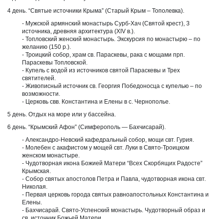
4 день. “Святые источники Крыма” (Старый Крым – Тополевка).
- Мужской армянский монастырь Сурб-Хач (Святой крест), 3
источника, древняя архитектура (XIV в.).
- Топловский женский монастырь. Экскурсия по монастырю – по
желанию (150 р.).
- Троицкий собор, храм св. Параскевы, рака с мощами прп.
Параскевы Топловской.
- Купель с водой из источников святой Параскевы и Трех
святителей.
- Живописный источник св. Георгия Победоносца с купелью – по
возможности.
- Церковь свв. Константина и Елены в с. Чернополье.
5 день. Отдых на море или у бассейна.
6 день. “Крымский Афон” (Симферополь — Бахчисарай).
- Александро-Невский кафедральный собор, мощи свт. Гурия.
- Молебен с акафистом у мощей свт. Луки в Свято-Троицком
женском монастыре.
- Чудотворная икона Божией Матери “Всех Скорбящих Радосте”
Крымская.
- Собор святых апостолов Петра и Павла, чудотворная икона свт.
Николая.
- Первая церковь города святых равноапостольных Константина и
Елены.
- Бахчисарай. Свято-Успенский монастырь. Чудотворный образ и
св. источник Божьей Матери.