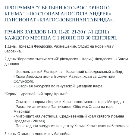
ПРОГРАММА "СВЯТЫНИ ЮГО-ВОСТОЧНОГО
КРЫМА". «ПО СТОПАМ АПОСТОЛА АНДРЕЯ».
ПАНСИОНАТ «БЛАГОСЛОВЕННАЯ ТАВРИДА».
ГРАФИК ЗАЕЗДОВ 1-10, 11-20, 21-30 (+/-1 ДЕНЬ)
КАЖДОГО МЕСЯЦА С 1 ИЮНЯ ПО 30 СЕНТЯБРЯ.
1 день. Приезд в Феодосию. Размещение. Отдых на море или у
бассейна.
2 день “Дорогами тысячелетий” (Феодосия – Керчь). Феодосия - «Богом
данная»:
- Церковь святой Екатерины, - Казанский кафедральный собор,
- Храм Иверской иконы Божией Матери, храм св. Димитрия
Солунского.
- Обзорная экскурсия по генуэзской цитадели Кафа.
“Керчь — древнейший город Крыма”:
- Осмотр панорамы Керчи и Керченского моста с горы Митридат.
- Раскопки античного Пантикапея, Обелиск Славы на горе
Митридат.
- Митридатская лестница. Средневековый храм святого Иоанна
Предтечи (VIII век).
- Пешеходная экскурсия по центру Керчи. Керченская набережная.
3 день. Отдых на море или у бассейна.